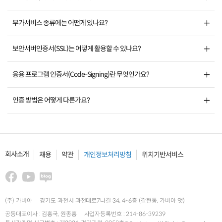
부가서비스 종류에는 어떤게 있나요?
보안서버인증서(SSL)는 어떻게 활용할 수 있나요?
응용 프로그램 인증서(Code-Signing)란 무엇인가요?
인증 방법은 어떻게 다른가요?
회사소개
채용
약관
개인정보처리방침
위치기반서비스
(주) 가비아
경기도 과천시 과천대로7나길 34, 4~6층 (갈현동, 가비아 앳)
공동대표이사 : 김홍국, 원종홍
사업자등록번호 : 214-86-39239