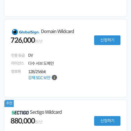
Domain Wildcard
726,000
신청하기
원/년
DV
인증 등급
라이선스
다수 서브 도메인
암호화
128/256bit
강제 SGC 보안
추천
Sectigo Wildcard
880,000
신청하기
원/년