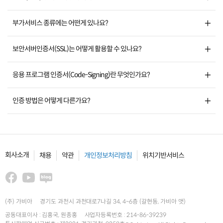
부가서비스 종류에는 어떤게 있나요?
보안서버인증서(SSL)는 어떻게 활용할 수 있나요?
응용 프로그램 인증서(Code-Signing)란 무엇인가요?
인증 방법은 어떻게 다른가요?
회사소개
채용
약관
개인정보처리방침
위치기반서비스
(주) 가비아
경기도 과천시 과천대로7나길 34, 4~6층 (갈현동, 가비아 앳)
공동대표이사 : 김홍국, 원종홍
사업자등록번호 : 214-86-39239