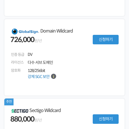
Domain Wildcard
726,000
신청하기
원/년
DV
인증 등급
라이선스
다수 서브 도메인
암호화
128/256bit
강제 SGC 보안
추천
Sectigo Wildcard
880,000
신청하기
원/년